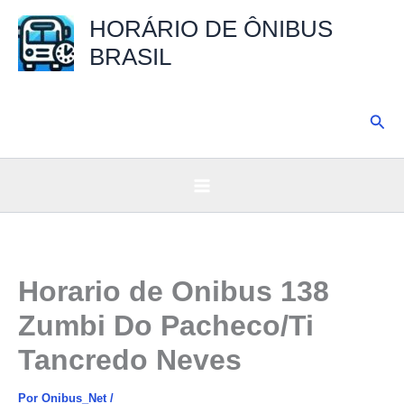
Ir
HORÁRIO DE ÔNIBUS
para
BRASIL
o
conteúdo
Pesq
Horario de Onibus 138
Zumbi Do Pacheco/Ti
Tancredo Neves
Por
Onibus_Net
/