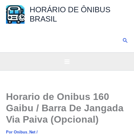
Ir
HORÁRIO DE ÔNIBUS
para
BRASIL
o
conteúdo
Pesq
Horario de Onibus 160
Gaibu / Barra De Jangada
Via Paiva (Opcional)
Por
Onibus_Net
/