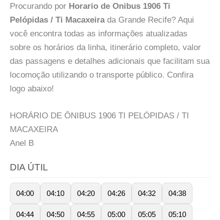
Procurando por
Horario de Onibus 1906 Ti
Pelópidas / Ti Macaxeira
da Grande Recife? Aqui
você encontra todas as informações atualizadas
sobre os horários da linha, itinerário completo, valor
das passagens e detalhes adicionais que facilitam sua
locomoção utilizando o transporte público. Confira
logo abaixo!
HORÁRIO DE ÔNIBUS 1906 TI PELÓPIDAS / TI
MACAXEIRA
Anel
B
DIA ÚTIL
04:00
04:10
04:20
04:26
04:32
04:38
04:44
04:50
04:55
05:00
05:05
05:10