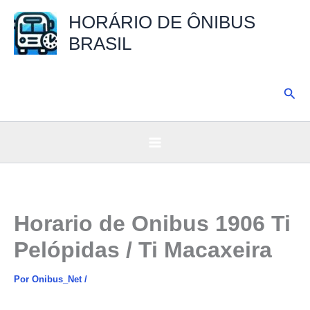
Ir
HORÁRIO DE ÔNIBUS
para
BRASIL
o
conteúdo
Pesq
Horario de Onibus 1906 Ti
Pelópidas / Ti Macaxeira
Por
Onibus_Net
/