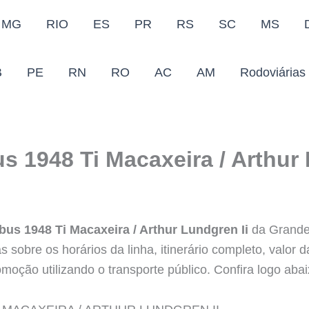
MG
RIO
ES
PR
RS
SC
MS
B
PE
RN
RO
AC
AM
Rodoviárias
s 1948 Ti Macaxeira / Arthur 
bus 1948 Ti Macaxeira / Arthur Lundgren Ii
da Grande 
s sobre os horários da linha, itinerário completo, valor
omoção utilizando o transporte público. Confira logo abai