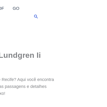
DF
GO
Pesquisar
Lundgren Ii
Recife? Aqui você encontra
 das passagens e detalhes
xo!