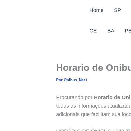
Ir
Home
SP
para
o
conteúdo
CE
BA
P
Horario de Onibu
Por
Onibus_Net
/
Procurando por
Horario de Oni
todas as informações atualizada
adicionais que facilitam sua loc