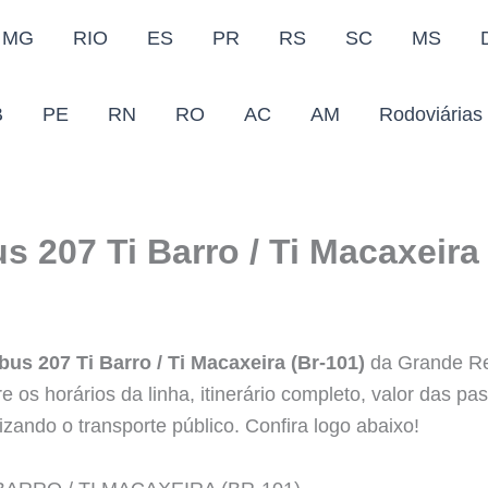
MG
RIO
ES
PR
RS
SC
MS
B
PE
RN
RO
AC
AM
Rodoviárias
s 207 Ti Barro / Ti Macaxeira
bus 207 Ti Barro / Ti Macaxeira (Br-101)
da Grande Rec
 os horários da linha, itinerário completo, valor das pa
izando o transporte público. Confira logo abaixo!