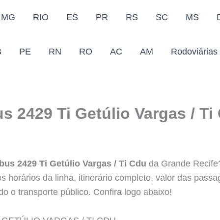
MG
RIO
ES
PR
RS
SC
MS
B
PE
RN
RO
AC
AM
Rodoviárias
s 2429 Ti Getúlio Vargas / Ti
bus 2429 Ti Getúlio Vargas / Ti Cdu
da Grande Recife?
s horários da linha, itinerário completo, valor das pass
do o transporte público. Confira logo abaixo!