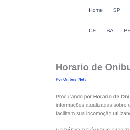
Ir
Home
SP
para
o
conteúdo
CE
BA
P
Horario de Onibu
Por
Onibus_Net
/
Procurando por
Horario de Oni
informações atualizadas sobre o
facilitam sua locomoção utilizan