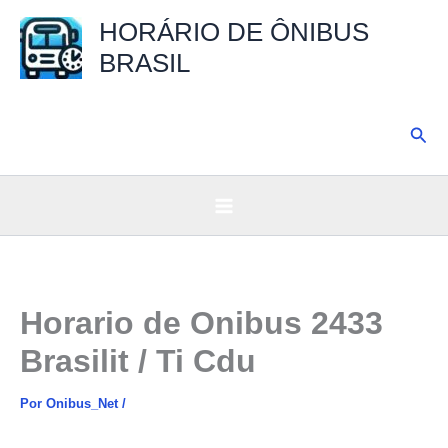
Ir
HORÁRIO DE ÔNIBUS
para
BRASIL
o
conteúdo
Pesq
Horario de Onibus 2433
Brasilit / Ti Cdu
Por
Onibus_Net
/