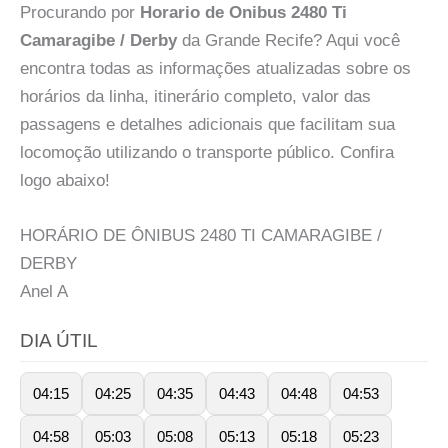
Procurando por
Horario de Onibus 2480 Ti
Camaragibe / Derby
da Grande Recife? Aqui você
encontra todas as informações atualizadas sobre os
horários da linha, itinerário completo, valor das
passagens e detalhes adicionais que facilitam sua
locomoção utilizando o transporte público. Confira
logo abaixo!
HORÁRIO DE ÔNIBUS 2480 TI CAMARAGIBE /
DERBY
Anel
A
DIA ÚTIL
04:15
04:25
04:35
04:43
04:48
04:53
04:58
05:03
05:08
05:13
05:18
05:23