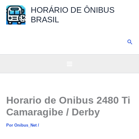
Ir
HORÁRIO DE ÔNIBUS
para
BRASIL
o
conteúdo
Pesq
Horario de Onibus 2480 Ti
Camaragibe / Derby
Por
Onibus_Net
/