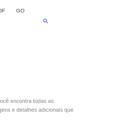
DF
GO
Pesquisar
ocê encontra todas as
agens e detalhes adicionais que