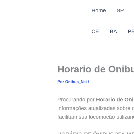
Ir
Home
SP
para
o
conteúdo
CE
BA
P
Horario de Onib
Por
Onibus_Net
/
Procurando por
Horario de On
informações atualizadas sobre o
facilitam sua locomoção utilizan