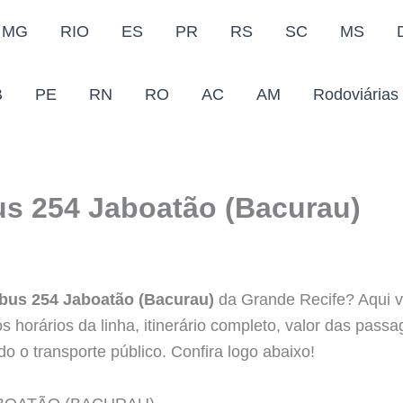
MG
RIO
ES
PR
RS
SC
MS
B
PE
RN
RO
AC
AM
Rodoviárias
us 254 Jaboatão (Bacurau)
ibus 254 Jaboatão (Bacurau)
da Grande Recife? Aqui v
s horários da linha, itinerário completo, valor das pass
do o transporte público. Confira logo abaixo!