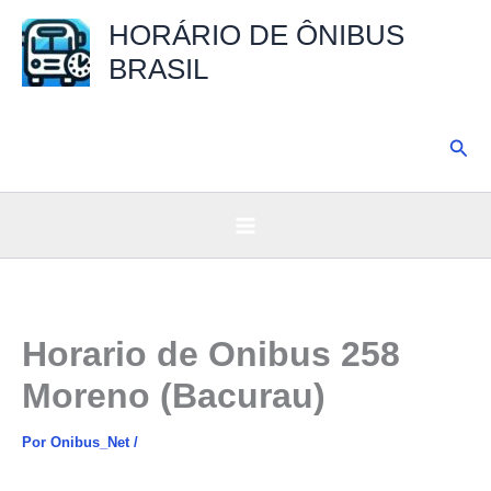
Ir
HORÁRIO DE ÔNIBUS
para
BRASIL
o
conteúdo
Pesq
Horario de Onibus 258
Moreno (Bacurau)
Por
Onibus_Net
/