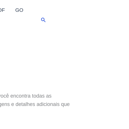
DF
GO
Pesquisar
ocê encontra todas as
agens e detalhes adicionais que