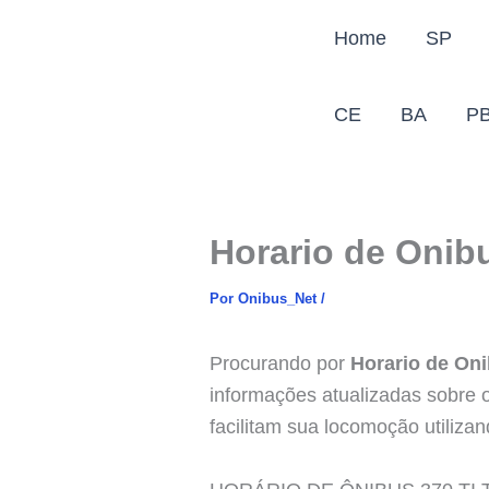
Ir
Home
SP
para
o
conteúdo
CE
BA
P
Horario de Onibu
Por
Onibus_Net
/
Procurando por
Horario de Oni
informações atualizadas sobre o
facilitam sua locomoção utilizan