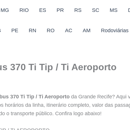
MG
RIO
ES
PR
RS
SC
MS
B
PE
RN
RO
AC
AM
Rodoviárias
s 370 Ti Tip / Ti Aeroporto
bus 370 Ti Tip / Ti Aeroporto
da Grande Recife? Aqui v
s horários da linha, itinerário completo, valor das pass
do o transporte público. Confira logo abaixo!