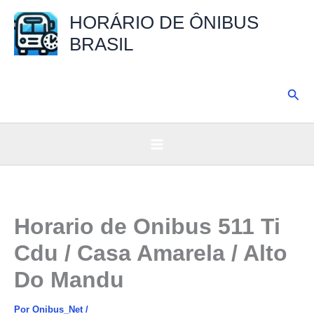
Ir
HORÁRIO DE ÔNIBUS
para
BRASIL
o
conteúdo
Pesq
Horario de Onibus 511 Ti
Cdu / Casa Amarela / Alto
Do Mandu
Por
Onibus_Net
/