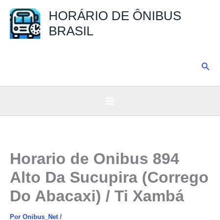
Ir
HORÁRIO DE ÔNIBUS
para
BRASIL
o
conteúdo
Pesq
Horario de Onibus 894
Alto Da Sucupira (Corrego
Do Abacaxi) / Ti Xambá
Por
Onibus_Net
/