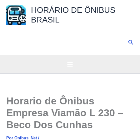
Ir
HORÁRIO DE ÔNIBUS
para
BRASIL
o
conteúdo
Pesq
Horario de Ônibus
Empresa Viamão L 230 –
Beco Dos Cunhas
Por
Onibus_Net
/