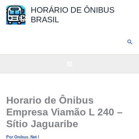
Ir
HORÁRIO DE ÔNIBUS
para
BRASIL
o
conteúdo
Pesq
Horario de Ônibus
Empresa Viamão L 240 –
Sítio Jaguaribe
Por
Onibus_Net
/