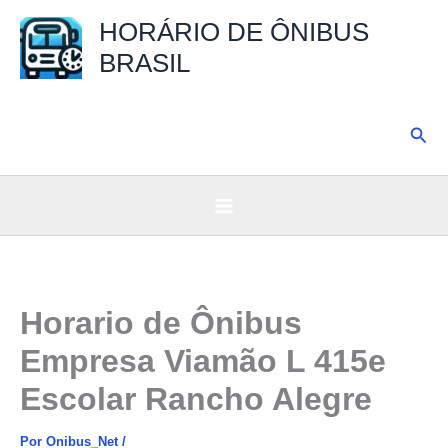
Ir
HORÁRIO DE ÔNIBUS
para
BRASIL
o
conteúdo
Pesq
Horario de Ônibus
Empresa Viamão L 415e
Escolar Rancho Alegre
Por
Onibus_Net
/