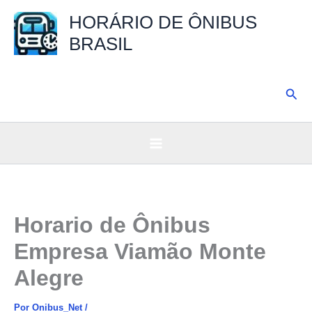
Ir
HORÁRIO DE ÔNIBUS
para
BRASIL
o
conteúdo
Pesq
Horario de Ônibus
Empresa Viamão Monte
Alegre
Por
Onibus_Net
/