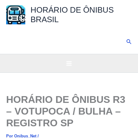
Ir
HORÁRIO DE ÔNIBUS
para
BRASIL
o
conteúdo
Pesq
HORÁRIO DE ÔNIBUS R3
– VOTUPOCA / BULHA –
REGISTRO SP
Por
Onibus_Net
/