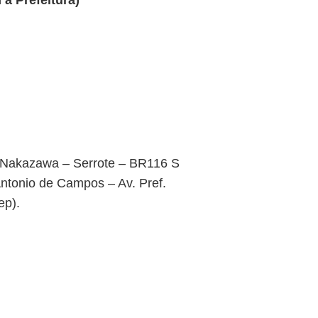
a Prefeitura)
 Nakazawa – Serrote – BR116 S
Antonio de Campos – Av. Pref.
ep).