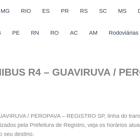
MG
RIO
ES
PR
RS
SC
MS
B
PE
RN
RO
AC
AM
Rodoviárias
IBUS R4 – GUAVIRUVA / PE
IRUVA / PEROPAVA – REGISTRO SP, linha do transpo
alizados pela Prefeitura de Registro, veja os horários at
o seu destino.