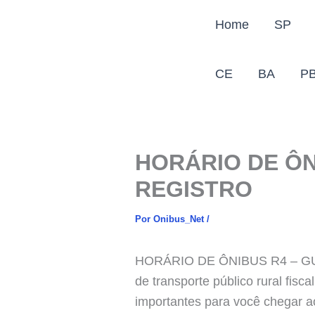
Ir
Home
SP
para
o
conteúdo
CE
BA
P
HORÁRIO DE ÔN
REGISTRO
Por
Onibus_Net
/
HORÁRIO DE ÔNIBUS R4 – GUAV
de transporte público rural fisc
importantes para você chegar a