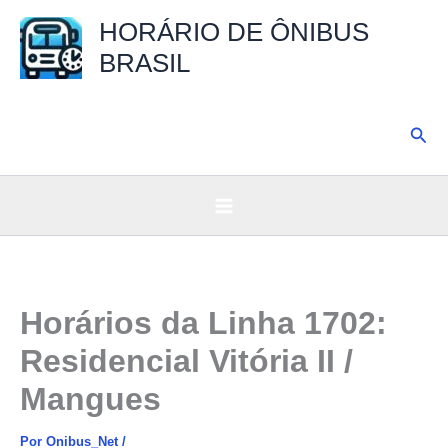
Ir
HORÁRIO DE ÔNIBUS
para
BRASIL
o
conteúdo
Pesq
Horários da Linha 1702:
Residencial Vitória II /
Mangues
Por
Onibus_Net
/