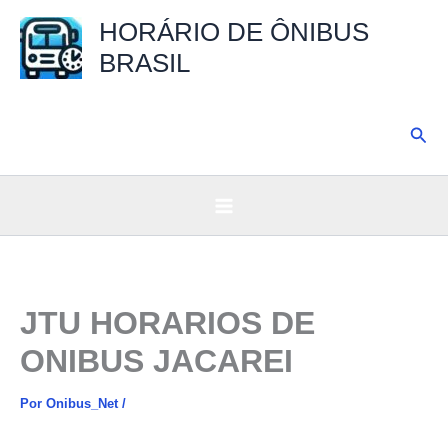
Ir
HORÁRIO DE ÔNIBUS
para
BRASIL
o
conteúdo
Pesq
JTU HORARIOS DE
ONIBUS JACAREI
Por
Onibus_Net
/