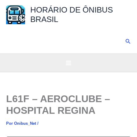
Ir
HORÁRIO DE ÔNIBUS
para
BRASIL
o
conteúdo
Pesq
L61F – AEROCLUBE –
HOSPITAL REGINA
Por
Onibus_Net
/