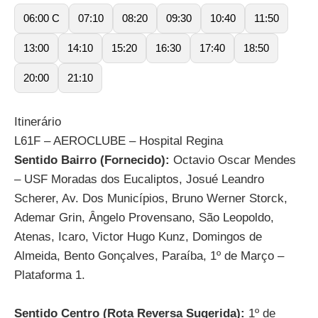
06:00 C
07:10
08:20
09:30
10:40
11:50
13:00
14:10
15:20
16:30
17:40
18:50
20:00
21:10
Itinerário
L61F – AEROCLUBE – Hospital Regina
Sentido Bairro (Fornecido):
Octavio Oscar Mendes
– USF Moradas dos Eucaliptos, Josué Leandro
Scherer, Av. Dos Municípios, Bruno Werner Storck,
Ademar Grin, Ângelo Provensano, São Leopoldo,
Atenas, Icaro, Victor Hugo Kunz, Domingos de
Almeida, Bento Gonçalves, Paraíba, 1º de Março –
Plataforma 1.
Sentido Centro (Rota Reversa Sugerida):
1º de