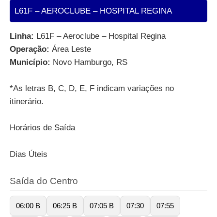
L61F – AEROCLUBE – HOSPITAL REGINA
Linha:
L61F – Aeroclube – Hospital Regina
Operação:
Área Leste
Município:
Novo Hamburgo, RS
*As letras B, C, D, E, F indicam variações no
itinerário.
Horários de Saída
Dias Úteis
Saída do Centro
06:00 B
06:25 B
07:05 B
07:30
07:55