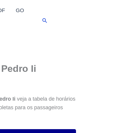
DF
GO
Pesquisar
Pedro Ii
dro Ii
veja a tabela de horários
pletas para os passageiros