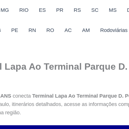
MG
RIO
ES
PR
RS
SC
MS
B
PE
RN
RO
AC
AM
Rodoviárias
 Lapa Ao Terminal Parque D. 
RANS
conecta
Terminal Lapa Ao Terminal Parque D. Pe
ulo, itinerários detalhados, acesse as informações com
na região.