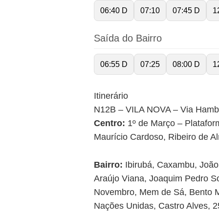
06:40 D
07:10
07:45 D
1
Saída do Bairro
06:55 D
07:25
08:00 D
1
Itinerário
N12B – VILA NOVA – Via Ham
Centro:
1º de Março – Plataform
Maurício Cardoso, Ribeiro de A
Bairro:
Ibirubá, Caxambu, João 
Araújo Viana, Joaquim Pedro So
Novembro, Mem de Sá, Bento Ma
Nações Unidas, Castro Alves, 25