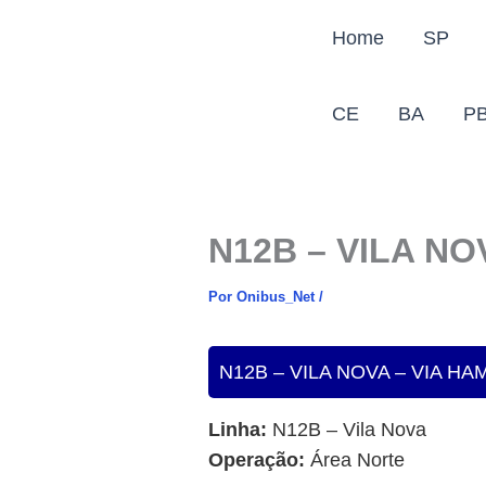
Ir
Home
SP
para
o
conteúdo
CE
BA
P
N12B – VILA N
Por
Onibus_Net
/
N12B – VILA NOVA – VIA 
Linha:
N12B – Vila Nova
Operação:
Área Norte