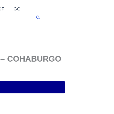
DF
GO
Pesquisar
O – COHABURGO