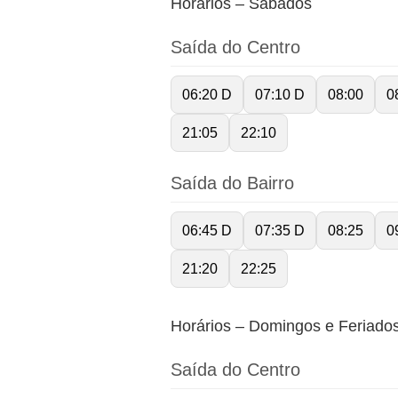
Horários – Sábados
Saída do Centro
06:20 D
07:10 D
08:00
0
21:05
22:10
Saída do Bairro
06:45 D
07:35 D
08:25
0
21:20
22:25
Horários – Domingos e Feriado
Saída do Centro