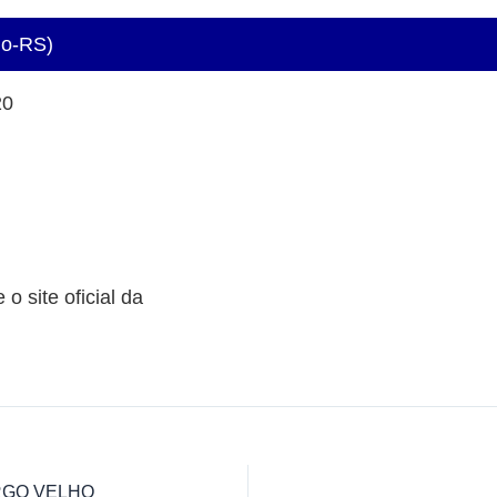
go-RS)
20
o site oficial da
URGO VELHO