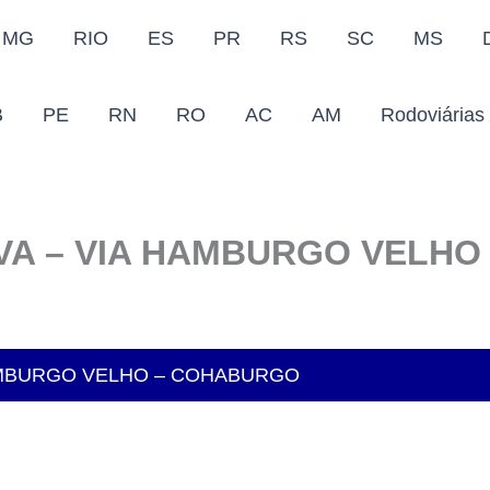
MG
RIO
ES
PR
RS
SC
MS
B
PE
RN
RO
AC
AM
Rodoviárias
OVA – VIA HAMBURGO VELH
HAMBURGO VELHO – COHABURGO