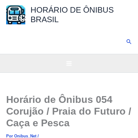
Ir
HORÁRIO DE ÔNIBUS
para
BRASIL
o
conteúdo
Pesq
Horário de Ônibus 054
Corujão / Praia do Futuro /
Caça e Pesca
Por
Onibus_Net
/