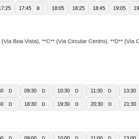
17:25
17:45
18:05
18:25
18:45
19:05
19
B
(Via Boa Vista), **C** (Via Circular Centro), **D** (Via C
30
09:30
10:30
11:30
13:30
D
D
D
D
30
18:30
19:30
20:30
21:30
D
D
D
D
00
09:00
10:00
11:00
13:00
D
D
D
D