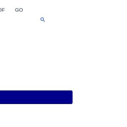
DF
GO
Pesquisar