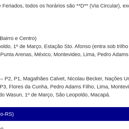
riados, todos os horários são **D** (Via Circular), ex
airro e Centro)
do, 1º de Março, Estação Sto. Afonso (entra sob trilho
 Punta Arenas, México, Montevideo, Lima, Pedro Adams 
– P2, P1, Magalhães Calvet, Nicolau Becker, Nações Un
– P3, Flores da Cunha, Pedro Adams Filho, Lima, Montev
ldo Wasun, 1º de Março, São Leopoldo, Macapá.
go-RS)