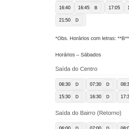
16:40
16:45
17:05
B
21:50
D
*Obs. Horários com letras: **B** 
Horários – Sábados
Saída do Centro
06:30
07:30
08:
D
D
15:30
16:30
17:
D
D
Saída do Bairro (Retorno)
06:00
07:00
08:
D
D