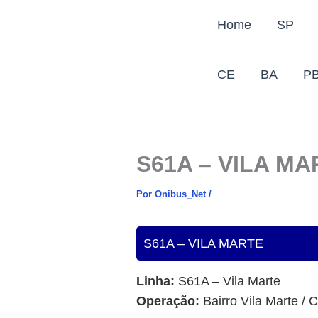
Ir
Home
SP
para
o
conteúdo
CE
BA
P
S61A – VILA MA
Por
Onibus_Net
/
S61A – VILA MARTE
Linha:
S61A – Vila Marte
Operação:
Bairro Vila Marte / 