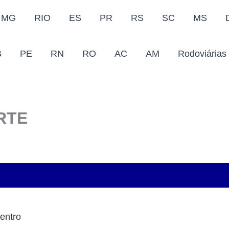
MG
RIO
ES
PR
RS
SC
MS
B
PE
RN
RO
AC
AM
Rodoviárias
RTE
Centro