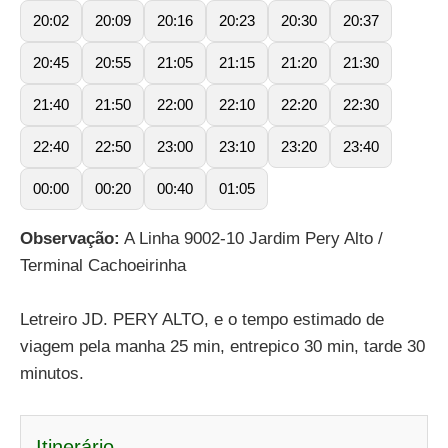
20:02
20:09
20:16
20:23
20:30
20:37
20:45
20:55
21:05
21:15
21:20
21:30
21:40
21:50
22:00
22:10
22:20
22:30
22:40
22:50
23:00
23:10
23:20
23:40
00:00
00:20
00:40
01:05
Observação:
A Linha 9002-10 Jardim Pery Alto /
Terminal Cachoeirinha
Letreiro JD. PERY ALTO, e o tempo estimado de
viagem pela manha 25 min, entrepico 30 min, tarde 30
minutos.
Itinerário