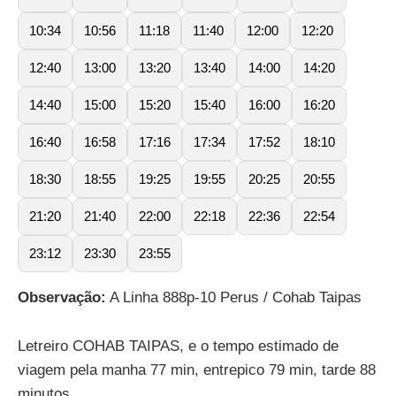
10:34
10:56
11:18
11:40
12:00
12:20
12:40
13:00
13:20
13:40
14:00
14:20
14:40
15:00
15:20
15:40
16:00
16:20
16:40
16:58
17:16
17:34
17:52
18:10
18:30
18:55
19:25
19:55
20:25
20:55
21:20
21:40
22:00
22:18
22:36
22:54
23:12
23:30
23:55
Observação:
A Linha 888p-10 Perus / Cohab Taipas
Letreiro COHAB TAIPAS, e o tempo estimado de
viagem pela manha 77 min, entrepico 79 min, tarde 88
minutos.