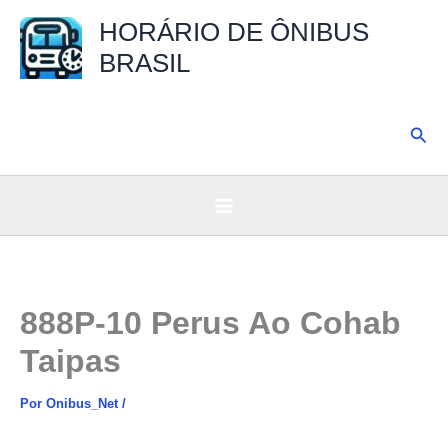
Ir
HORÁRIO DE ÔNIBUS
para
BRASIL
o
conteúdo
Pesq
888P-10 Perus Ao Cohab
Taipas
Por
Onibus_Net
/