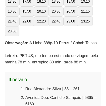
17:30
17:50
18:10
18:30
18:50
19:10
19:30
19:50
20:10
20:30
20:50
21:15
21:40
22:00
22:20
22:40
23:00
23:25
23:50
Observação:
A Linha 888p-10 Perus / Cohab Taipas
Letreiro PERUS, e o tempo estimado de viagem pela
manha 78 min, entrepico 80 min, tarde 88 min.
Itinerário
Rua Alexandre Silva | 33 – 261
Avenida Dep. Cantidio Sampaio | 5865 –
6160