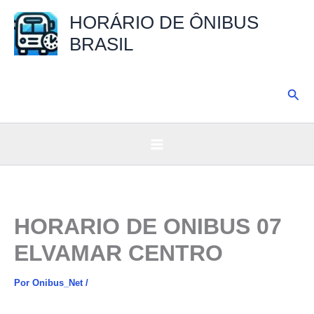
Ir
HORÁRIO DE ÔNIBUS
para
BRASIL
o
conteúdo
Pesq
HORARIO DE ONIBUS 07
ELVAMAR CENTRO
Por
Onibus_Net
/