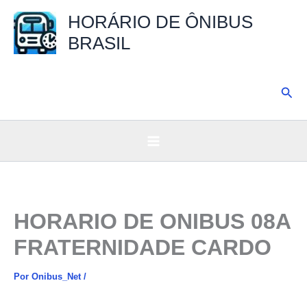
Ir
HORÁRIO DE ÔNIBUS
para
BRASIL
o
conteúdo
Pesq
HORARIO DE ONIBUS 08A
FRATERNIDADE CARDO
Por
Onibus_Net
/