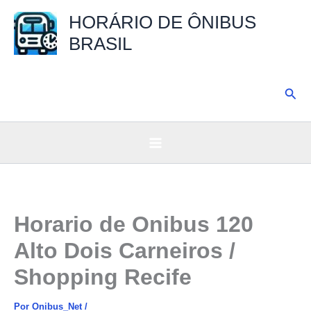
Ir
HORÁRIO DE ÔNIBUS
para
BRASIL
o
conteúdo
Pesq
Horario de Onibus 120
Alto Dois Carneiros /
Shopping Recife
Por
Onibus_Net
/