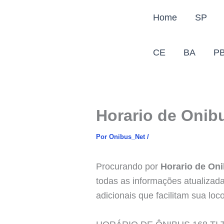
Ir
Home
SP
para
o
conteúdo
CE
BA
P
Horario de Onibu
Por
Onibus_Net
/
Procurando por
Horario de Oni
todas as informações atualizada
adicionais que facilitam sua loc