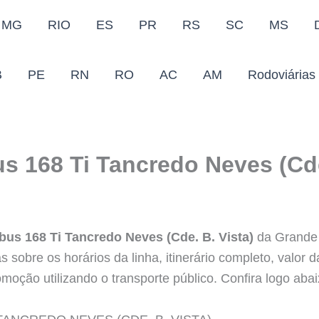
MG
RIO
ES
PR
RS
SC
MS
B
PE
RN
RO
AC
AM
Rodoviárias
s 168 Ti Tancredo Neves (Cde
bus 168 Ti Tancredo Neves (Cde. B. Vista)
da Grande 
s sobre os horários da linha, itinerário completo, valor
omoção utilizando o transporte público. Confira logo abai