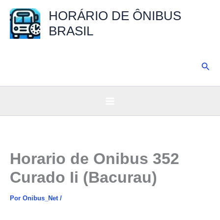
Ir
HORÁRIO DE ÔNIBUS
para
BRASIL
o
conteúdo
Pesq
Horario de Onibus 352
Curado Ii (Bacurau)
Por
Onibus_Net
/