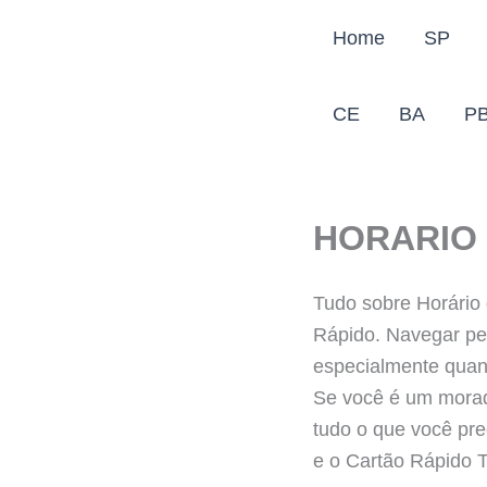
Ir
Home
SP
para
o
conteúdo
CE
BA
P
HORARIO 
Tudo sobre Horário
Rápido. Navegar pel
especialmente quand
Se você é um morado
tudo o que você pre
e o Cartão Rápido 