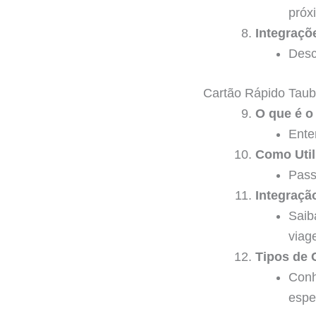
próx
Integraçõ
Desc
Cartão Rápido Taub
O que é o
Ente
Como Util
Pass
Integraçã
Saib
viag
Tipos de 
Conh
espe