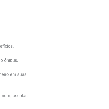
.
fícios.
o ônibus.
heiro em suas
omum, escolar,