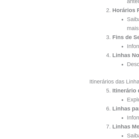
ante
Horários 
Saib
mais 
Fins de S
Info
Linhas No
Desc
Itinerários das Linh
Itinerário
Expl
Linhas p
Info
Linhas Me
Saib