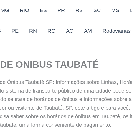
MG
RIO
ES
PR
RS
SC
MS
B
PE
RN
RO
AC
AM
Rodoviárias
DE ONIBUS TAUBATÉ
 de Ônibus Taubaté SP: Informações sobre Linhas, Horár
o sistema de transporte público de uma cidade pode se
o se trata de horários de ônibus e informações sobre as
r ou visitante de Taubaté, SP, este artigo é para você
cisa saber sobre os horários de ônibus em Taubaté, os it
Taubaté, uma forma conveniente de pagamento.