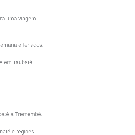
ara uma viagem
semana e feriados.
te em Taubaté.
ubaté a Tremembé.
baté e regiões