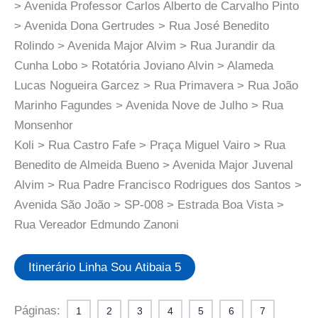
> Avenida Professor Carlos Alberto de Carvalho Pinto
> Avenida Dona Gertrudes > Rua José Benedito
Rolindo > Avenida Major Alvim > Rua Jurandir da
Cunha Lobo > Rotatória Joviano Alvin > Alameda
Lucas Nogueira Garcez > Rua Primavera > Rua João
Marinho Fagundes > Avenida Nove de Julho > Rua
Monsenhor
Koli > Rua Castro Fafe > Praça Miguel Vairo > Rua
Benedito de Almeida Bueno > Avenida Major Juvenal
Alvim > Rua Padre Francisco Rodrigues dos Santos >
Avenida São João > SP-008 > Estrada Boa Vista >
Rua Vereador Edmundo Zanoni
Itinerário Linha Sou Atibaia 5
Páginas:
1
2
3
4
5
6
7