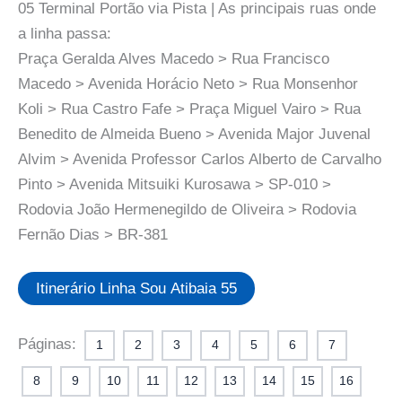
05 Terminal Portão via Pista | As principais ruas onde
a linha passa:
Praça Geralda Alves Macedo > Rua Francisco
Macedo > Avenida Horácio Neto > Rua Monsenhor
Koli > Rua Castro Fafe > Praça Miguel Vairo > Rua
Benedito de Almeida Bueno > Avenida Major Juvenal
Alvim > Avenida Professor Carlos Alberto de Carvalho
Pinto > Avenida Mitsuiki Kurosawa > SP-010 >
Rodovia João Hermenegildo de Oliveira > Rodovia
Fernão Dias > BR-381
Itinerário Linha Sou Atibaia 55
Páginas:
1
2
3
4
5
6
7
8
9
10
11
12
13
14
15
16