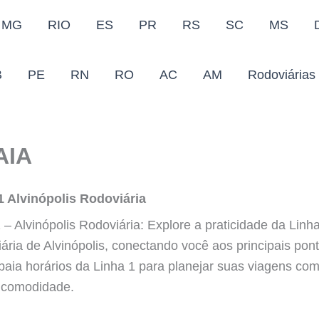
MG
RIO
ES
PR
RS
SC
MS
B
PE
RN
RO
AC
AM
Rodoviárias
AIA
1 Alvinópolis Rodoviária
– Alvinópolis Rodoviária: Explore a praticidade da Linha
ária de Alvinópolis, conectando você aos principais pon
baia horários da Linha 1 para planejar suas viagens com
 comodidade.