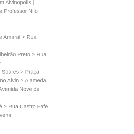
m Alvinopolis |
 Professor Nilo
de Amaral > Rua
ibeirão Preto > Rua
r
s Soares > Praça
ano Alvin > Alameda
Avenida Nove de
é > Rua Castro Fafe
venal