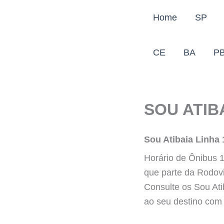
Ir
Home
SP
para
o
conteúdo
CE
BA
P
SOU ATIB
Sou Atibaia Linha 
Horário de Ônibus 1 
que parte da Rodovi
Consulte os Sou Ati
ao seu destino com