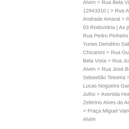
Alvim > Rua Bela Vi
12943310 | > Rua A
Andrade Amaral > R
03 Rodoviária | As p
Rua Pedro Pinheiro
Yunes Demétrio Sa
Chicaroni > Rua Our
Bela Vista > Rua Ju
Alvim > Rua José B
Sebastião Teixeira 
Lucas Nogueira Ga
Julho > Avenida Ho
Zeferino Alves do 
> Praça Miguel Vai
Alvim