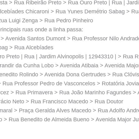
sta > Rua Ribeirão Preto > Rua Ouro Preto | Rua | Jardi
lcebíades Chicaroni > Rua Yunes Demétrio Sabag > Rua
ua Luigi Zenga > Rua Pedro Pinheiro
rincipais ruas onde a linha passa:
 > Avenida Santos Dumont > Rua Professor Nilo Andra
bag > Rua Alcebíades
o Preto | Rua | Jardim Alvinopolis | 12943310 | > Rua R
randir da Cunha Lobo > Avenida Atibaia > Avenida Majo
enedito Rolindo > Avenida Dona Gertrudes > Rua Clóvi
> Rua Professor Pedro de Vasconcelos > Rotatória Jovi
rcez > Rua Primavera > Rua João Marinho Fagundes > 
rácio Neto > Rua Francisco Macedo > Rua Doutor
Amaral > Praça Geralda Alves Macedo > Rua Adolfo Andr
ro > Rua Benedito de Almeida Bueno > Avenida Major Ju