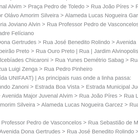
nal Alvim > Praça Pedro de Toledo > Rua João Píres >
r Olávo Amorim Silveira > Alameda Lucas Nogueira Gar
ria Joviano Alvin > Rua Professor Pedro de Vasconcelo
dre Felíciano
ona Gertrudes > Rua José Benedito Rolindo > Avenida 
beirão Preto > Rua Ouro Preto | Rua | Jardim Alvinopolis
lcebíades Chicaroni > Rua Yunes Demétrio Sabag > Rua
ua Luigi Zenga > Rua Pedro Pinheiro
aída UNIFAAT) | As principais ruas onde a linha passa:
do Zanoni > Estrada Boa Vista > Estrada Municipal J
 Avenida Major Juvenal Alvim > Rua João Píres > Rua 
morim Silveira > Alameda Lucas Nogueira Garcez > Rua
a Professor Pedro de Vasconcelos > Rua Sebastião de 
 Avenida Dona Gertrudes > Rua José Benedito Rolindo 