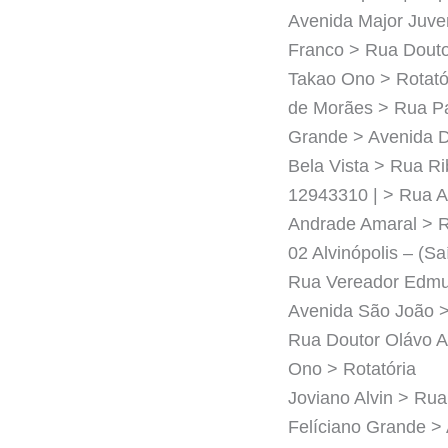
Avenida Major Juve
Franco > Rua Douto
Takao Ono > Rotató
de Morães > Rua Pa
Grande > Avenida D
Bela Vista > Rua Ri
12943310 | > Rua A
Andrade Amaral > R
02 Alvinópolis – (S
Rua Vereador Edmun
Avenida São João >
Rua Doutor Olávo A
Ono > Rotatória
Joviano Alvin > Ru
Felíciano Grande >