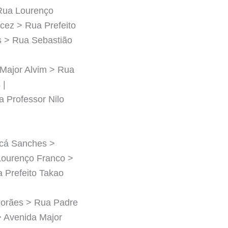
 Rua Lourenço
cez > Rua Prefeito
s > Rua Sebastião
Major Alvim > Rua
 |
 Professor Nilo
ucá Sanches >
Lourenço Franco >
 Prefeito Takao
Morães > Rua Padre
> Avenida Major