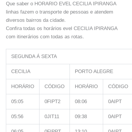
Que saber o HORARIO EVEL CECILIA IPIRANGA
linhas fazem o transporte de pessoas e atendem
diversos bairros da cidade.
Confira todas os horários evel CECILIA IPIRANGA
com itinerários com todas as rotas.
SEGUNDA Á SEXTA
CECILIA
PORTO ALEGRE
HORÁRIO
CÓDIGO
HORÁRIO
CÓDIGO
05:05
0FIPT2
08:06
0AIPT
05:56
0JIT11
09:38
0AIPT
06:05
0FIPPT
13:10
0AIPT