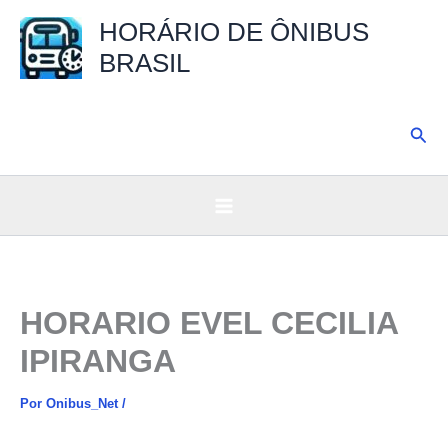
Ir
HORÁRIO DE ÔNIBUS
para
BRASIL
o
conteúdo
Pesq
HORARIO EVEL CECILIA
IPIRANGA
Por
Onibus_Net
/