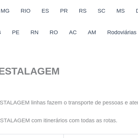
MG
RIO
ES
PR
RS
SC
MS
B
PE
RN
RO
AC
AM
Rodoviárias
 ESTALAGEM
ALAGEM linhas fazem o transporte de pessoas e aten
 ESTALAGEM com itinerários com todas as rotas.