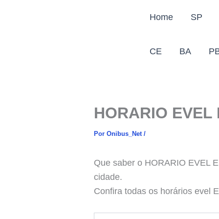
Ir
Home
SP
para
o
conteúdo
CE
BA
P
HORARIO EVEL
Por
Onibus_Net
/
Que saber o HORARIO EVEL EST
cidade.
Confira todas os horários evel