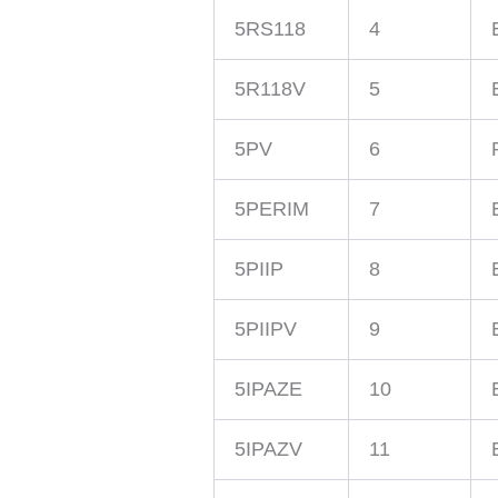
5RS118
4
5R118V
5
5PV
6
5PERIM
7
5PIIP
8
5PIIPV
9
5IPAZE
10
5IPAZV
11