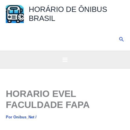
Ir
HORÁRIO DE ÔNIBUS
para
BRASIL
o
conteúdo
Pesq
HORARIO EVEL
FACULDADE FAPA
Por
Onibus_Net
/