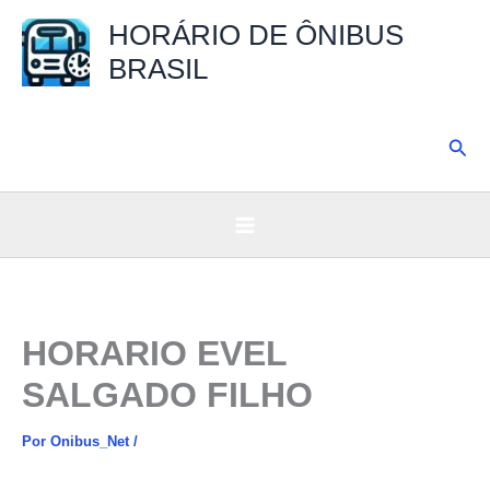
Ir
HORÁRIO DE ÔNIBUS
para
BRASIL
o
conteúdo
Pesq
HORARIO EVEL
SALGADO FILHO
Por
Onibus_Net
/