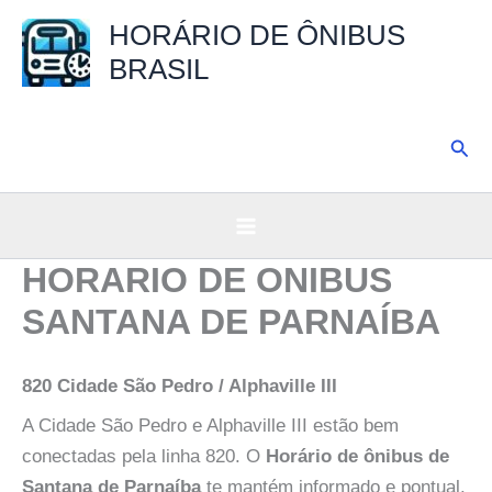
Ir
HORÁRIO DE ÔNIBUS
para
BRASIL
o
conteúdo
Pesq
HORARIO DE ONIBUS
SANTANA DE PARNAÍBA
820 Cidade São Pedro / Alphaville III
A Cidade São Pedro e Alphaville III estão bem
conectadas pela linha 820. O
Horário de ônibus de
Santana de Parnaíba
te mantém informado e pontual.