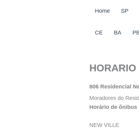
Ir
Home
SP
para
o
conteúdo
CE
BA
P
HORARIO 
806 Residencial Ne
Moradores do Reside
Horário de ônibus
NEW VILLE