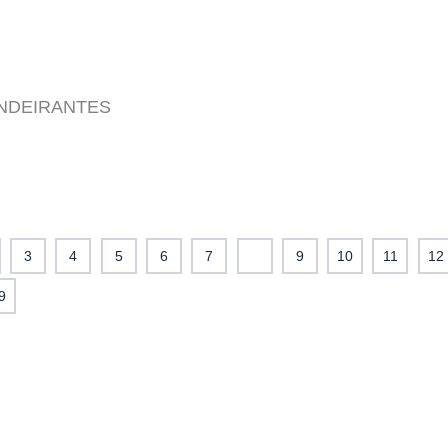
NDEIRANTES
3
4
5
6
7
8
9
10
11
12
9