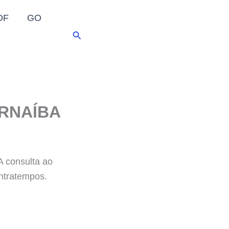
DF
GO
Pesquisar
ARNAÍBA
A consulta ao
ontratempos.