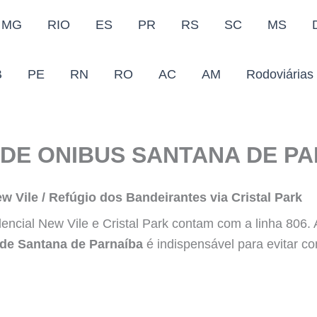
MG
RIO
ES
PR
RS
SC
MS
B
PE
RN
RO
AC
AM
Rodoviárias
DE ONIBUS SANTANA DE P
w Vile / Refúgio dos Bandeirantes via Cristal Park
ncial New Vile e Cristal Park contam com a linha 806. 
 de Santana de Parnaíba
é indispensável para evitar c