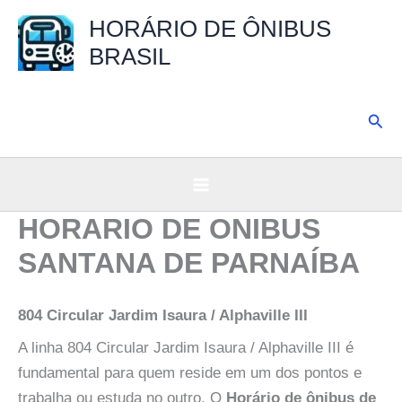
Ir
HORÁRIO DE ÔNIBUS
para
BRASIL
o
conteúdo
Pesq
HORARIO DE ONIBUS
SANTANA DE PARNAÍBA
804 Circular Jardim Isaura / Alphaville III
A linha 804 Circular Jardim Isaura / Alphaville III é
fundamental para quem reside em um dos pontos e
trabalha ou estuda no outro. O
Horário de ônibus de