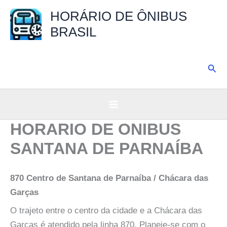
Ir
HORÁRIO DE ÔNIBUS
para
BRASIL
o
conteúdo
Pesq
HORARIO DE ONIBUS
SANTANA DE PARNAÍBA
870 Centro de Santana de Parnaíba / Chácara das
Garças
O trajeto entre o centro da cidade e a Chácara das
Garças é atendido pela linha 870. Planeje-se com o