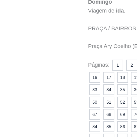
Domingo
Viagem de
ida
.
PRAÇA / BAIRROS
Praça Ary Coelho (E
Páginas:
1
2
16
17
18
1
33
34
35
3
50
51
52
5
67
68
69
7
84
85
86
8