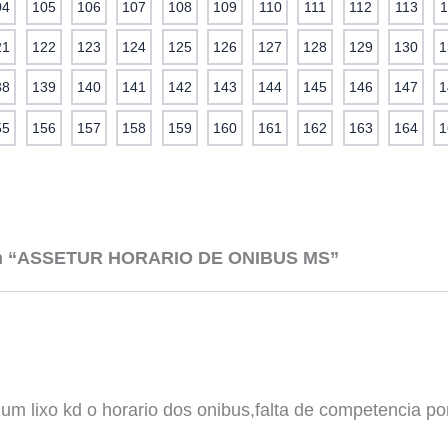
04
105
106
107
108
109
110
111
112
113
1
21
122
123
124
125
126
127
128
129
130
1
38
139
140
141
142
143
144
145
146
147
1
55
156
157
158
159
160
161
162
163
164
1
em “ASSETUR HORARIO DE ONIBUS MS”
 um lixo kd o horario dos onibus,falta de competencia por