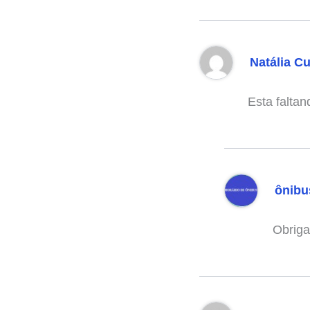
Natália C
Esta faltan
ônibu
Obriga