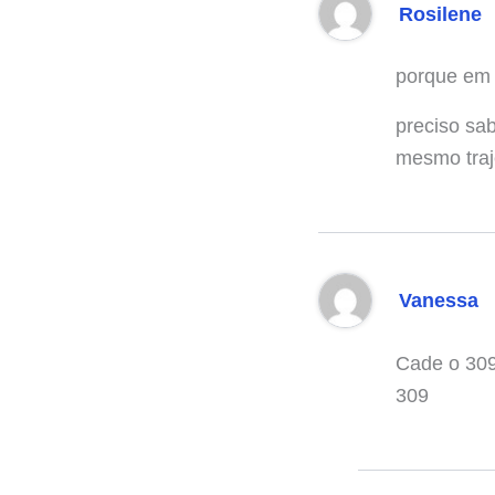
Rosilene
porque em 
preciso sa
mesmo traje
Vanessa
Cade o 309 
309