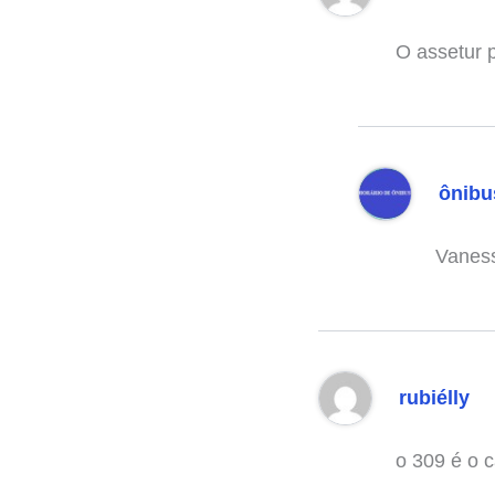
O assetur p
ônibu
Vaness
rubiélly
o 309 é o 