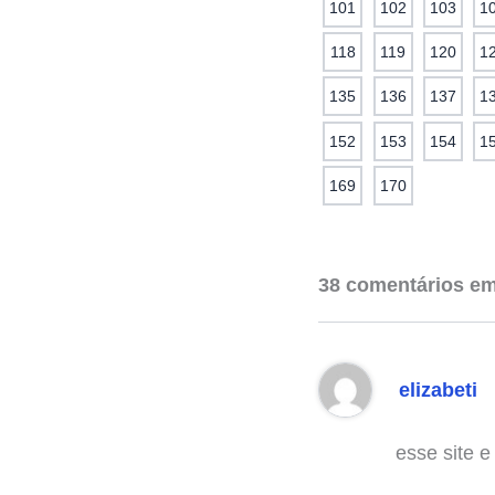
101
102
103
1
118
119
120
1
135
136
137
1
152
153
154
1
169
170
38 comentários 
elizabeti
esse site e