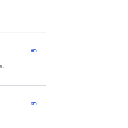
em
a.
em