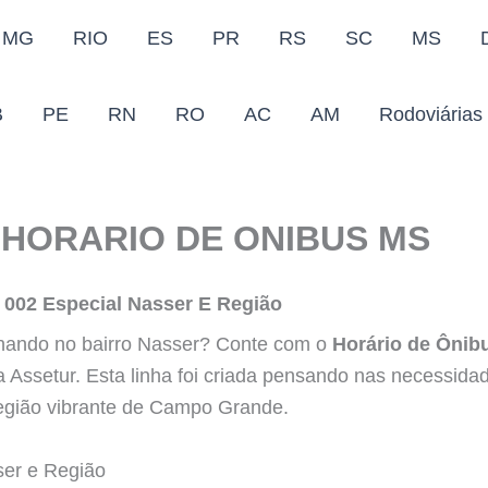
MG
RIO
ES
PR
RS
SC
MS
B
PE
RN
RO
AC
AM
Rodoviárias
HORARIO DE ONIBUS MS
 002 Especial Nasser E Região
lhando no bairro Nasser? Conte com o
Horário de Ônib
 Assetur. Esta linha foi criada pensando nas necessid
região vibrante de Campo Grande.
ser e Região