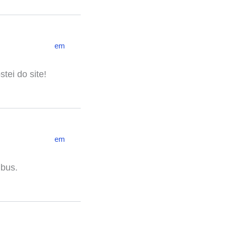
em
tei do site!
em
ibus.