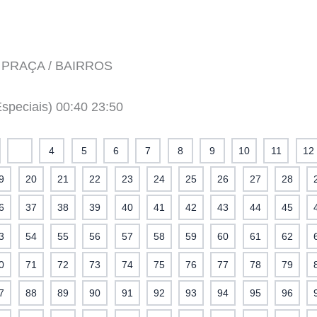
 PRAÇA / BAIRROS
speciais) 00:40 23:50
3
4
5
6
7
8
9
10
11
12
9
20
21
22
23
24
25
26
27
28
6
37
38
39
40
41
42
43
44
45
3
54
55
56
57
58
59
60
61
62
0
71
72
73
74
75
76
77
78
79
7
88
89
90
91
92
93
94
95
96