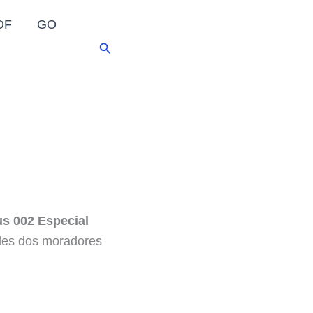
DF
GO
Pesquisar
us 002 Especial
ades dos moradores