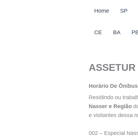
Ir
Home
SP
para
o
conteúdo
CE
BA
P
ASSETUR 
Horário De Ônibus
Residindo ou traba
Nasser e Região
da
e visitantes dessa 
002 – Especial Nas