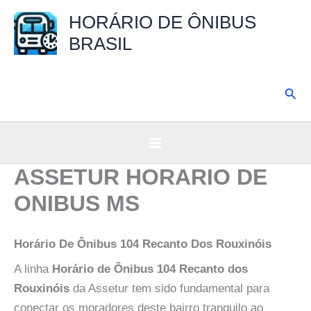
Ir
HORÁRIO DE ÔNIBUS
para
BRASIL
o
conteúdo
Pesq
ASSETUR HORARIO DE
ONIBUS MS
Horário De Ônibus 104 Recanto Dos Rouxinóis
A linha
Horário de Ônibus 104 Recanto dos
Rouxinóis
da Assetur tem sido fundamental para
conectar os moradores deste bairro tranquilo ao