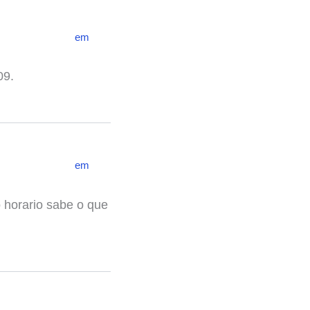
em
09.
em
o horario sabe o que