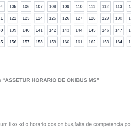
04
105
106
107
108
109
110
111
112
113
1
21
122
123
124
125
126
127
128
129
130
1
38
139
140
141
142
143
144
145
146
147
1
55
156
157
158
159
160
161
162
163
164
1
em “ASSETUR HORARIO DE ONIBUS MS”
 um lixo kd o horario dos onibus,falta de competencia por