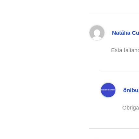
Natália C
Esta faltan
ônibu
Obriga