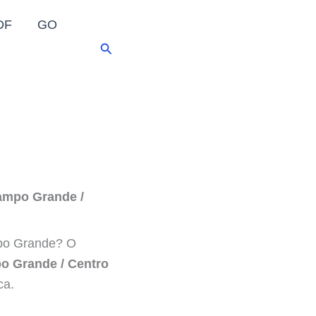
DF
GO
Pesquisar
Campo Grande /
mpo Grande? O
o Grande / Centro
ca.