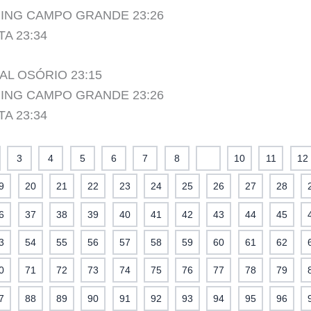
PING CAMPO GRANDE 23:26
A 23:34
L OSÓRIO 23:15
PING CAMPO GRANDE 23:26
A 23:34
3
4
5
6
7
8
9
10
11
12
9
20
21
22
23
24
25
26
27
28
6
37
38
39
40
41
42
43
44
45
3
54
55
56
57
58
59
60
61
62
0
71
72
73
74
75
76
77
78
79
7
88
89
90
91
92
93
94
95
96