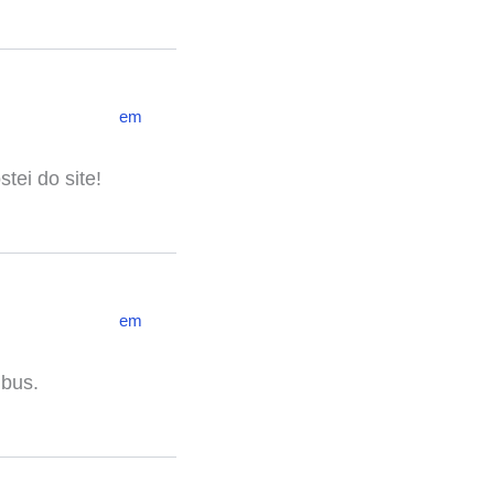
em
tei do site!
em
ibus.