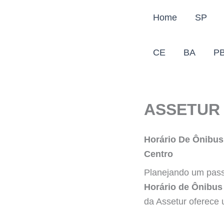
Ir
Home
SP
para
o
conteúdo
CE
BA
P
ASSETUR 
Horário De Ônibus
Centro
Planejando um pass
Horário de Ônibus
da Assetur oferece 