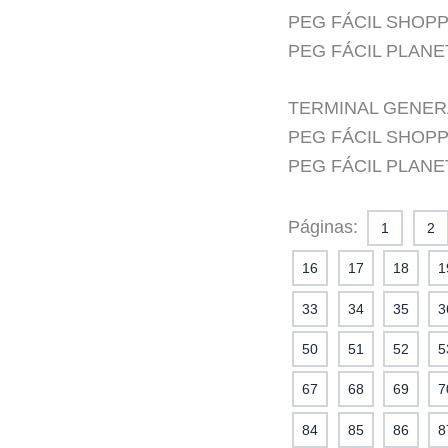
PEG FÁCIL SHOP
PEG FÁCIL PLANET
TERMINAL GENERA
PEG FÁCIL SHOP
PEG FÁCIL PLANET
Páginas:
1
2
16
17
18
1
33
34
35
3
50
51
52
5
67
68
69
7
84
85
86
8