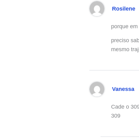
Rosilene
porque em 
preciso sa
mesmo traje
Vanessa
Cade o 309 
309