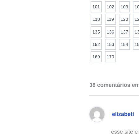
101
102
103
1
118
119
120
1
135
136
137
1
152
153
154
1
169
170
38 comentários 
elizabeti
esse site e