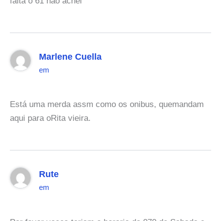
falta o 61 não achei
Marlene Cuella
em
Está uma merda assm como os onibus, quemandam
aqui para oRita vieira.
Rute
em