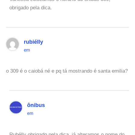
obrigado pela dica.
rubiélly
em
o 309 é o caiobá né e pq tá mostrando é santa emilia?
ônibus
em
Rubélly obrigado pela dica, já alteramos o nome do